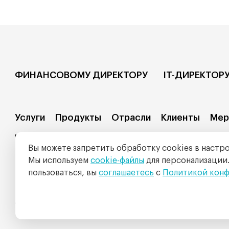
ФИНАНСОВОМУ ДИРЕКТОРУ
IT-ДИРЕКТОР
Услуги
Продукты
Отрасли
Клиенты
Мер
Москва
Тел:
+7 (495) 223-27-93
Вы можете запретить обработку cookies в настро
Санкт-Петербург
: Средний проспект В.О. 88А, БЦ Бал
Мы используем
cookie-файлы
для персонализации
Тел:
+7 (812) 335-04-88
пользоваться, вы
соглашаетесь
с
Политикой кон
E-mail:
info@intalev.ru
© 1996-2026, Компания ИНТАЛЕВ®