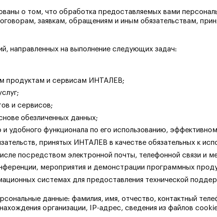
ваны о том, что обработка предоставляемых вами персонал
оговорам, заявкам, обращениям и иным обязательствам, при
ий, направленных на выполнение следующих задач:
ым продуктам и сервисам ИНТАЛЕВ;
слуг;
тов и сервисов;
снове обезличенных данных;
о и удобного функционала по его использованию, эффективн
язательств, принятых ИНТАЛЕВ в качестве обязательных к ис
 числе посредством электронной почты, телефонной связи и 
конференции, мероприятия и демонстрации программных проду
мационных системах для предоставления технической поддер
ональные данные: фамилия, имя, отчество, контактный телеф
нахождения организации, IP-адрес, сведения из файлов cookie