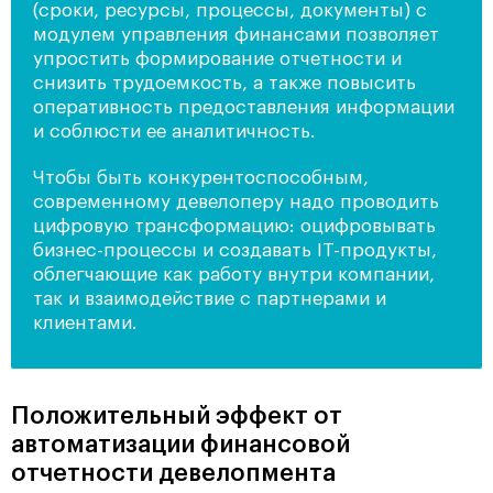
(сроки, ресурсы, процессы, документы) с
модулем управления финансами позволяет
упростить формирование отчетности и
снизить трудоемкость, а также повысить
оперативность предоставления информации
и соблюсти ее аналитичность.
Чтобы быть конкурентоспособным,
современному девелоперу надо проводить
цифровую трансформацию: оцифровывать
бизнес-процессы и создавать IТ-продукты,
облегчающие как работу внутри компании,
так и взаимодействие с партнерами и
клиентами.
Положительный эффект от
автоматизации финансовой
отчетности девелопмента