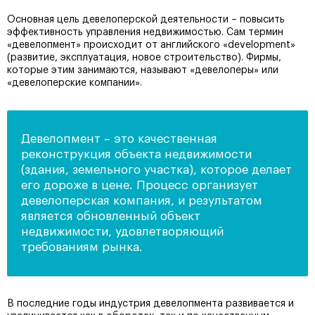
Основная цель девелоперской деятельности – повысить
эффективность управления недвижимостью. Сам термин
«девелопмент» происходит от английского «development»
(развитие, эксплуатация, новое строительство). Фирмы,
которые этим занимаются, называют «девелоперы» или
«девелоперские компании».
Девелопмент – это качественная
реконструкция объекта недвижимости
(здания, земельного участка), которое делает
его дороже в цене. Процесс организует
девелоперская компания, и результатом
является обновленный объект
недвижимости, удовлетворяющий
требованиям рынка.
В последние годы индустрия девелопмента развивается и