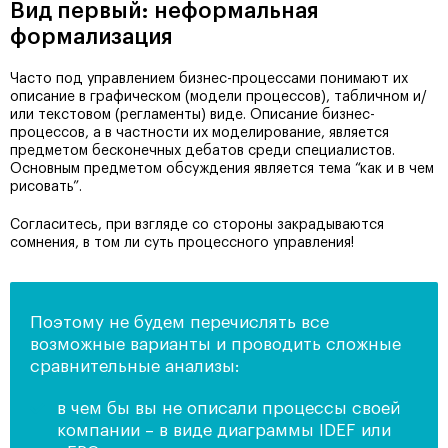
Вид первый: неформальная
формализация
Часто под управлением бизнес-процессами понимают их
описание в графическом (модели процессов), табличном и/
или текстовом (регламенты) виде. Описание бизнес-
процессов, а в частности их моделирование, является
предметом бесконечных дебатов среди специалистов.
Основным предметом обсуждения является тема “как и в чем
рисовать”.
Согласитесь, при взгляде со стороны закрадываются
сомнения, в том ли суть процессного управления!
Поэтому не будем перечислять все
возможные варианты и проводить сложные
сравнительные анализы:
в чем бы вы не описали процессы своей
компании – в виде диаграммы IDEF или