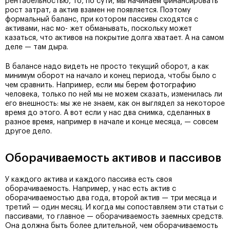
рентабельностью, то, по сути, мы начинаем финансировать
рост затрат, а актив взамен не появляется. Поэтому
формальный баланс, при котором пассивы сходятся с
активами, нас мо- жет обманывать, поскольку может
казаться, что активов на покрытие долга хватает. А на самом
деле — там дыра.
В балансе надо видеть не просто текущий оборот, а как
минимум оборот на начало и конец периода, чтобы было с
чем сравнить. Например, если мы берем фотографию
человека, только по ней мы не можем сказать, изменилась ли
его внешность: мы же не знаем, как он выглядел за некоторое
время до этого. А вот если у нас два снимка, сделанных в
разное время, например в начале и конце месяца, — совсем
другое дело.
Оборачиваемость активов и пассивов
У каждого актива и каждого пассива есть своя
оборачиваемость. Например, у нас есть актив с
оборачиваемостью два года, второй актив — три месяца и
третий — один месяц. И когда мы сопоставляем эти статьи с
пассивами, то главное — оборачиваемость заемных средств.
Она должна быть более длительной, чем оборачиваемость