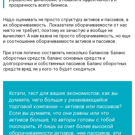
управление финансами, а повысить эффективность и
прозрачность всего бизнеса.
Надо оценивать не просто структуру активов и пассивов, а
их оборачиваемость . Показатели оборачиваемости от нас
никто не требует, поэтому их зачастую и вообще не
вычисляют. А нам важна не просто оборачиваемость, но еще
и соотношение оборачиваемости активов и пассивов .
При этом логично составлять несколько балансов: баланс
оборотных средств, баланс основных средств и
долгосрочных и собственных пассивов. Баланс оборотных
средств вряд ли у кого-то будет сходиться.
Кстати, тест для ваших экономистов: как вы
думаете, чего больше у развивающейся
торговой компании — активов или пассивов?
Если вы думаете, что они равны или что
активов больше, то авторы готовы с тобой
поспорить. И лишь за счет более высокой
оборачиваемости активов, чем пассивов, эти