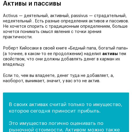
Активы и пассивы
Activus — деятельный, активный, passivus — страдательный,
недеятельный . Есть разные определения активов и пассивов.
Не хочется спорить с традиционным определением, больше
хочется понимать смысл явления с точки зрения
практичности.
Роберт Кийосаки в своей книге «Бедный папа, богатый папа»
активы
(а точнее, в каком-то ее продолжении) наделил
тем
свойством, что они должны добавлять денег в карман их
владельцу.
Если то, чем вы владеете, денег туда не добавляет, а,
наоборот, вынимает, значит, у вас это не актив.
В своих активах считай только то имущество,
которое сегодня приносит прибыль.
Это имущество логично оценивать по
рыночной стоимости. Активом можно также