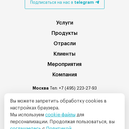
telegram
Подписаться на нас в
Услуги
Продукты
Отрасли
Клиенты
Мероприятия
Компания
Москва
Тел:
+7 (495) 223-27-93
Санкт-Петербург
: Средний проспект В.О. 88А, БЦ Балтис
Вы можете запретить обработку cookies в
Центр офис № 320
настройках браузера.
Тел:
+7 (812) 335-04-88
Мы используем
cookie-файлы
для
E-mail:
info@intalev.ru
персонализации. Продолжая пользоваться, вы
соглашаетесь
с
Политикой