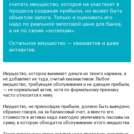
считать имущество, которое не участвует в
процессе создания прибыли, но может быть
объектом залога. Только и оценивать его
надо по реальной залоговой цене для банка,
а не по своим «хотелкам».
Остальное имущество — квазиактив и даже
антиактив.
Имущество, которое вынимает деньги из твоего кармана, а
не добавляет их туда, считай квазиактивом. Любое
имущество, требующее обслуживания и не дающее прибыли,
— не нормальный актив, хотя по формальному признаку
часто относится к нему.
Имущество, не приносящее прибыли, должно быть выведено,
образно говоря, на за балансовый счет, а вместо его
стоимости в активах надо ежегодно увеличивать пассивы на
сумму, в которую обходится обслуживание этого имущества.