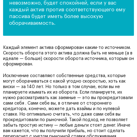
невозможно, будет спокойней, если у вас
каждый актив против соответствующего ему
пассива будет иметь более высокую
оборачиваемость.
Каждый элемент актива сформирован каким-то источником.
Скорость оборота этого актива должна быть не меньше (а в
идеале — больше) скорости оборота источника, которым он
сформирован.
Исключение составляют собственные средства, которые
могут оборачиваться с какой угодно скоростью, хоть как
виски — за 140 лет. Но только в том случае, если вы не
планируете изымать их из оборота. Если планируете, их
нужно рассматривать как заемные — это вы прокредитовали
сами себя . Сами себе вы, в отличие от стороннего
кредитора, конечно, можете дать взаймы и по нулевой
ставке. Но оптимально считать, что даже сами себя вы
прокредитовали по рыночной. Такой подход не позволяет
забыть простую истину — любые деньги стоят денег. Иначе
вам кажется, что вы получили прибыль, но стоит сделать
перерасчет с учетом рыночной ставки обслуживания