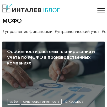
МСФО
управление финансами
управленческий учет
с
Особенности системы планирования и
учета по МСФО в производственных
компаниях
мсфо
финансовая отчетность
О. Королёва