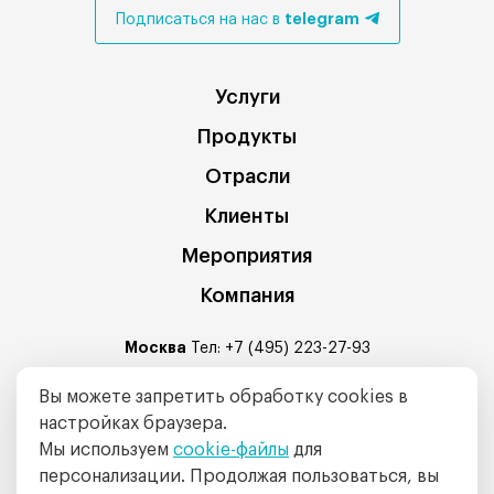
telegram
Подписаться на нас в
Услуги
Продукты
Отрасли
Клиенты
Мероприятия
Компания
Москва
Тел:
+7 (495) 223-27-93
Санкт-Петербург
: Средний проспект В.О. 88А, БЦ Балтис
Вы можете запретить обработку cookies в
Центр офис № 320
настройках браузера.
Тел:
+7 (812) 335-04-88
Мы используем
cookie-файлы
для
E-mail:
info@intalev.ru
персонализации. Продолжая пользоваться, вы