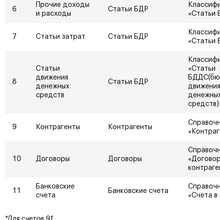
Прочие доходы
Классиф
6
Статьи БДР
и расходы
«Статьи 
Классиф
7
Статьи затрат
Статьи БДР
«Статьи 
Классиф
Статьи
«Статьи
движения
БДДС(бю
8
Статьи БДР
денежных
движени
средств
денежны
средств)
Справочн
9
Контрагенты
Контрагенты
«Контраг
Справочн
10
Договоры
Договоры
«Догово
контраге
Банковские
Справочн
11
Банковские счета
счета
«Счета в
*Для счетов 91