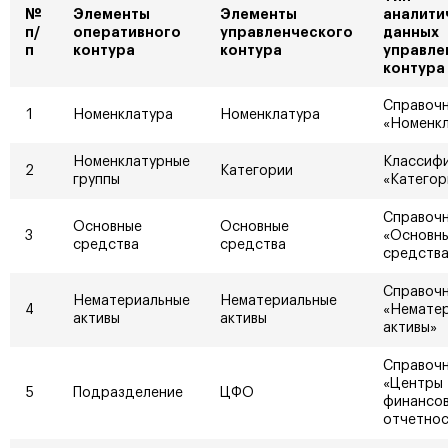
№
Элементы
Элементы
аналити
п/
оперативного
управленческого
данных
п
контура
контура
управле
контура
Справочн
1
Номенклатура
Номенклатура
«Номенк
Номенклатурные
Классиф
2
Категории
группы
«Категор
Справочн
Основные
Основные
3
«Основн
средства
средства
средства
Справочн
Нематериальные
Нематериальные
4
«Немате
активы
активы
активы»
Справоч
«Центры
5
Подразделение
ЦФО
финансо
отчетнос