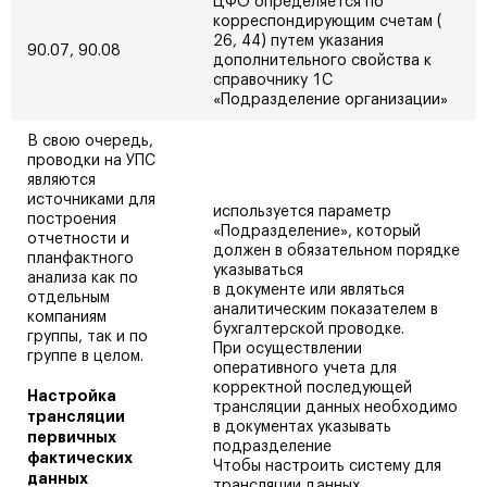
ЦФО определяется по
корреспондирующим счетам (
26, 44) путем указания
90.07, 90.08
дополнительного свойства к
справочнику 1С
«Подразделение организации»
В свою очередь,
проводки на УПС
являются
источниками для
используется параметр
построения
«Подразделение», который
отчетности и
должен в обязательном порядке
планфактного
указываться
анализа как по
в документе или являться
отдельным
аналитическим показателем в
компаниям
бухгалтерской проводке.
группы, так и по
При осуществлении
группе в целом.
оперативного учета для
корректной последующей
Настройка
трансляции данных необходимо
трансляции
в документах указывать
первичных
подразделение
фактических
Чтобы настроить систему для
данных
трансляции данных,