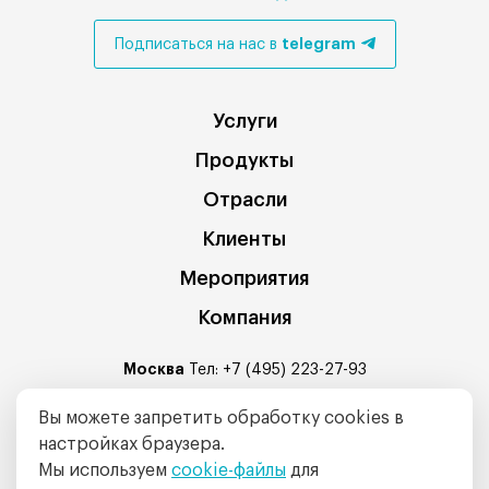
telegram
Подписаться на нас в
Услуги
Продукты
Отрасли
Клиенты
Мероприятия
Компания
Москва
Тел:
+7 (495) 223-27-93
Санкт-Петербург
: Средний проспект В.О. 88А, БЦ Балтис
Вы можете запретить обработку cookies в
Центр офис № 320
настройках браузера.
Тел:
+7 (812) 335-04-88
Мы используем
cookie-файлы
для
E-mail:
info@intalev.ru